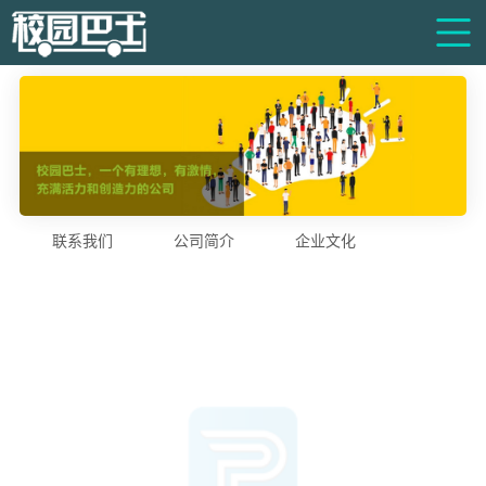
联系我们
公司简介
企业文化