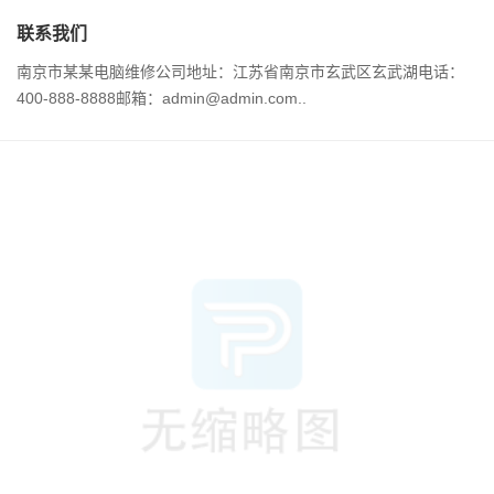
联系我们
南京市某某电脑维修公司地址：江苏省南京市玄武区玄武湖电话：
400-888-8888邮箱：admin@admin.com..